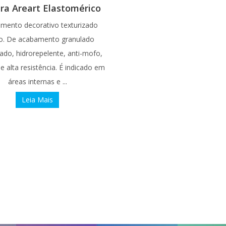
ra Areart Elastomérico
imento decorativo texturizado
ico. De acabamento granulado
ado, hidrorepelente, anti-mofo,
de alta resistência. É indicado em
áreas internas e ...
Leia Mais