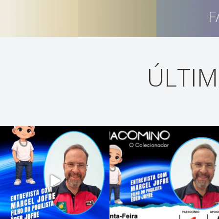
F
ÚLTIM