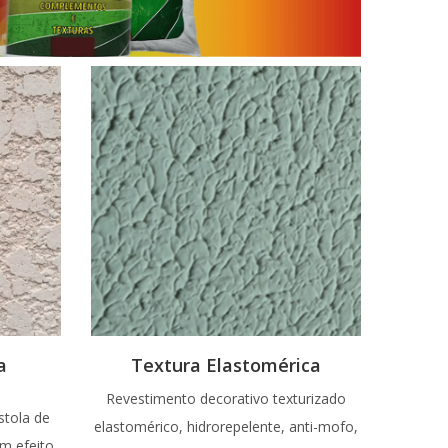
a
Textura Elastomérica
Revestimento decorativo texturizado
stola de
elastomérico, hidrorepelente, anti-mofo,
m efeito