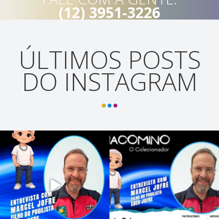
(12) 3951-3226
RESIDENCIAL BURITIS – BH
ÚLTIMOS POSTS
DO INSTAGRAM